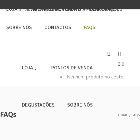
ENTREGAS 3ª E 5ª FEIRAS: CASCAIS, LISBOA, LOURES,
LOJA
PONTOS DE VENDA
DEGUSTAÇÕES
ALVERCA E ALMADA. GRÁTIS A PARTIR DE 40€.
SOBRE NÓS
CONTACTOS
FAQS
0
LOJA
PONTOS DE VENDA
Nenhum produto no cesto.
DEGUSTAÇÕES
SOBRE NÓS
FAQs
HOME
FAQS