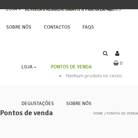
ENTREGAS 3ª E 5ª FEIRAS: CASCAIS, LISBOA, LOURES,
LOJA
PONTOS DE VENDA
DEGUSTAÇÕES
ALVERCA E ALMADA. GRÁTIS A PARTIR DE 40€.
SOBRE NÓS
CONTACTOS
FAQS
0
LOJA
PONTOS DE VENDA
Nenhum produto no cesto.
DEGUSTAÇÕES
SOBRE NÓS
Pontos de venda
HOME
PONTOS DE VENDA