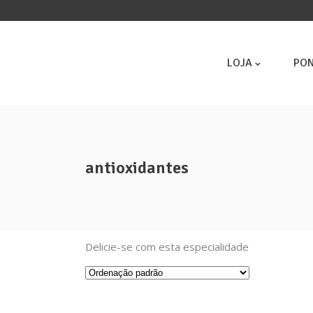
ENTREGAS 3ª 
LOJA
PON
antioxidantes
Info
Políti
Delicie-se com esta especialidade
Políti
Sabor com propósito!
Termo
Burgers, snacks e meals 100%
Livro
vegetais.