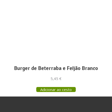
o ou Sugestão
FAQs
reve a nossa newsletter!
*
indicates required
*
ereço de e-mail
Burger de Beterraba e Feijão Branco
5,45
€
Adicionar ao cesto