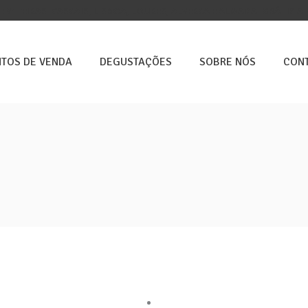
E 5ª FEIRAS: CASCAIS, LISBOA, LOURES, ALVERCA E ALMADA. GRÁTIS A 
TOS DE VENDA
DEGUSTAÇÕES
SOBRE NÓS
CON
rmações
Loja Online
ca de Cookies
A minha conta
ca de Privacidade
Loja
s e Condições
Pontos de venda
 de Reclamações
Contactos