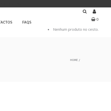
PARTIR DE 40€.
0
TACTOS
FAQS
Nenhum produto no cesto.
HOME
Segue-nos nas redes sociais!
Segue-nos nas redes sociais e fica a
par de todas as novidades.