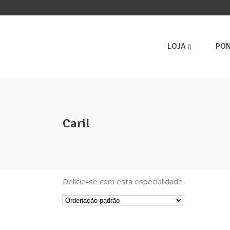
ENTREGAS 3ª 
LOJA
PON
Caril
Info
Políti
Delicie-se com esta especialidade
Políti
Sabor com propósito!
Termo
Burgers, snacks e meals 100%
Livro
vegetais.