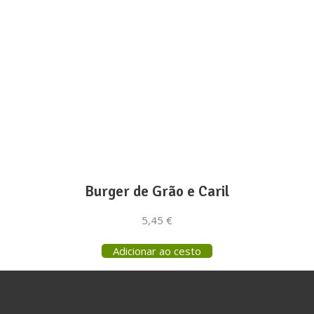
o ou Sugestão
FAQs
reve a nossa newsletter!
*
indicates required
*
ereço de e-mail
Burger de Grão e Caril
5,45
€
Adicionar ao cesto