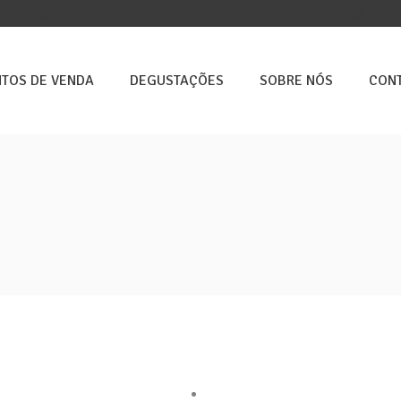
E 5ª FEIRAS: CASCAIS, LISBOA, LOURES, ALVERCA E ALMADA. GRÁTIS A 
TOS DE VENDA
DEGUSTAÇÕES
SOBRE NÓS
CON
rmações
Loja Online
ca de Cookies
A minha conta
ca de Privacidade
Loja
s e Condições
Pontos de venda
 de Reclamações
Contactos