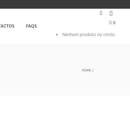
PARTIR DE 40€.
0
TACTOS
FAQS
Nenhum produto no cesto.
HOME
Segue-nos nas redes sociais!
Segue-nos nas redes sociais e fica a
par de todas as novidades.