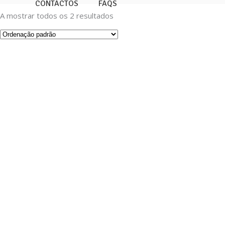
CONTACTOS
FAQS
A mostrar todos os 2 resultados
Informações
Política de Cookies
Política de Privacidade
Sabor com propósito!
Termos e Condições
Burgers, snacks e meals 100%
Livro de Reclamações
vegetais.
Certificação V-Label Vegan.
Elogio ou Sugestão
Escolhas conscientes, sabor
autêntico.
Da horta para a tua mesa!