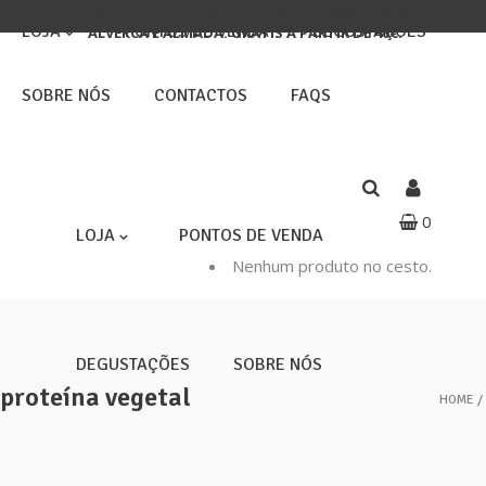
ENTREGAS 3ª E 5ª FEIRAS: CASCAIS, LISBOA, LOURES,
LOJA
PONTOS DE VENDA
DEGUSTAÇÕES
ALVERCA E ALMADA. GRÁTIS A PARTIR DE 40€.
SOBRE NÓS
CONTACTOS
FAQS
0
LOJA
PONTOS DE VENDA
Nenhum produto no cesto.
DEGUSTAÇÕES
SOBRE NÓS
proteína vegetal
HOME