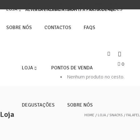
ENTREGAS 3ª E 5ª FEIRAS: CASCAIS, LISBOA, LOURES,
LOJA
PONTOS DE VENDA
DEGUSTAÇÕES
ALVERCA E ALMADA. GRÁTIS A PARTIR DE 40€.
SOBRE NÓS
CONTACTOS
FAQS
0
LOJA
PONTOS DE VENDA
Nenhum produto no cesto.
DEGUSTAÇÕES
SOBRE NÓS
Loja
HOME
LOJA
SNACKS
FALAFEL