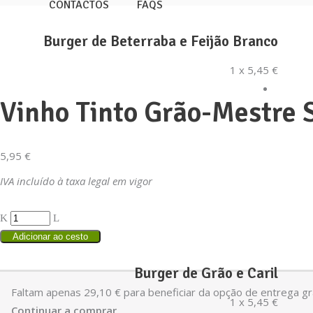
CONTACTOS
FAQS
Burger de Beterraba e Feijão Branco
1 x
5,45
€
Vinho Tinto Grão-Mestre 
5,95
€
IVA incluído à taxa legal em vigor
Adicionar ao cesto
Burger de Grão e Caril
Faltam apenas
29,10
€
para beneficiar da opção de entrega gra
1 x
5,45
€
Continuar a comprar