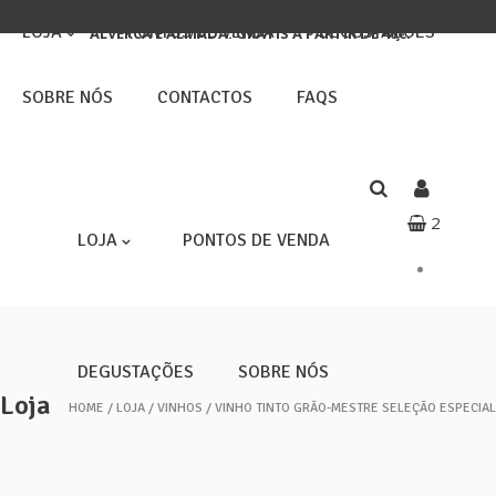
ENTREGAS 3ª E 5ª FEIRAS: CASCAIS, LISBOA, LOURES,
LOJA
PONTOS DE VENDA
DEGUSTAÇÕES
ALVERCA E ALMADA. GRÁTIS A PARTIR DE 40€.
SOBRE NÓS
CONTACTOS
FAQS
2
LOJA
PONTOS DE VENDA
DEGUSTAÇÕES
SOBRE NÓS
Loja
HOME
LOJA
VINHOS
VINHO TINTO GRÃO-MESTRE SELEÇÃO ESPECIAL