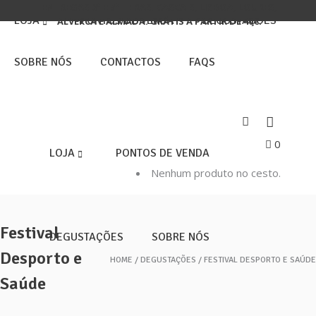
ENTREGAS 3ª E 5ª FEIRAS: CASCAIS, LISBOA, LOURES,
LOJA
PONTOS DE VENDA
DEGUSTAÇÕES
ALVERCA E ALMADA. GRÁTIS A PARTIR DE 40€.
SOBRE NÓS
CONTACTOS
FAQS
0
LOJA
PONTOS DE VENDA
Nenhum produto no cesto.
Festival
DEGUSTAÇÕES
SOBRE NÓS
Desporto e
HOME
DEGUSTAÇÕES
FESTIVAL DESPORTO E SAÚDE
Saúde