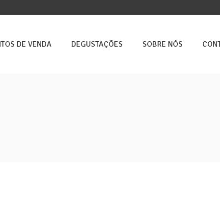
E 5ª FEIRAS: CASCAIS, LISBOA, LOURES, ALVERCA E ALMADA. GRÁTIS A 
TOS DE VENDA
DEGUSTAÇÕES
SOBRE NÓS
CON