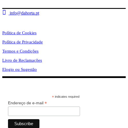
+351 963 994 944
info@dahorta.pt
Informações
Política de Cookies
Política de Privacidade
Termos e Condições
Livro de Reclamações
Elogio ou Sugestão
Subscreve a nossa newsletter!
*
indicates required
*
Endereço de e-mail