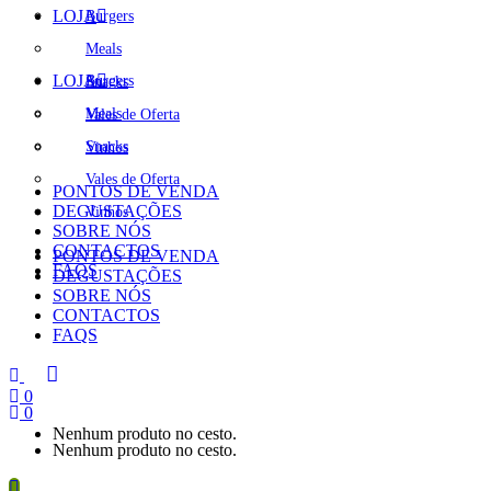
LOJA
Burgers
Meals
LOJA
Burgers
Snacks
Meals
Vales de Oferta
Snacks
Vinhos
Vales de Oferta
PONTOS DE VENDA
DEGUSTAÇÕES
Vinhos
SOBRE NÓS
CONTACTOS
PONTOS DE VENDA
FAQS
DEGUSTAÇÕES
SOBRE NÓS
CONTACTOS
FAQS
0
0
Nenhum produto no cesto.
Nenhum produto no cesto.